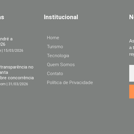
as
Institucional
N
Home
André a
As
026
Turismo
a 
re
15/03/2026
re
Tecnologia
Quem Somos
 transparência no
vanta
Contato
bre concorrência
Política de Privacidade
.com
31/03/2026