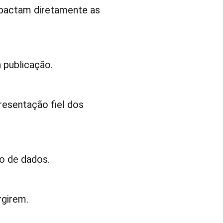
mpactam diretamente as
 publicação.
resentação fiel dos
ão de dados.
rgirem.