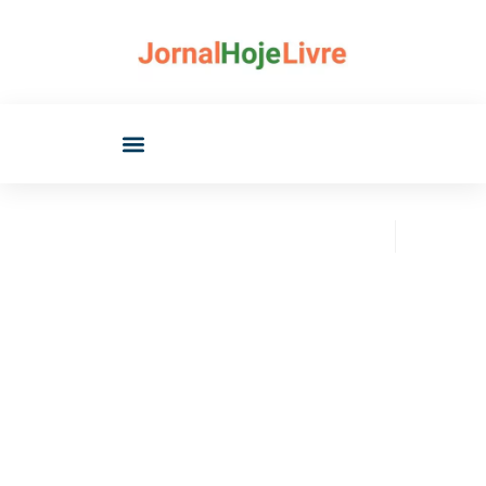
marcelomneves@gmail.com
março 31, 2026
Florianópolis debate
transparência no setor
funerário e levanta
questionamentos sobre